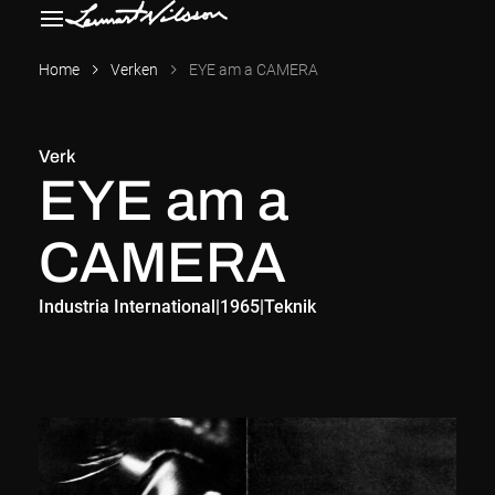
Home
Verken
EYE am a CAMERA
Verk
EYE am a
CAMERA
Industria International
|
1965
|
Teknik